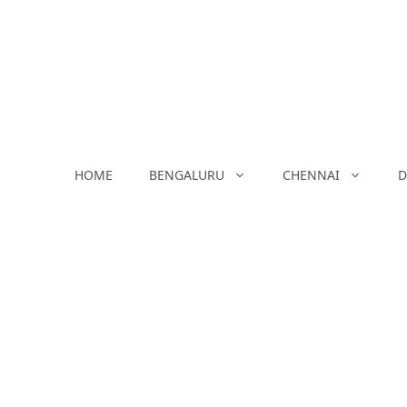
Skip
to
content
HOME
BENGALURU
CHENNAI
D