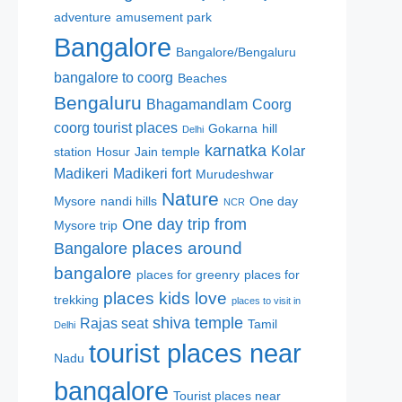
adventure
amusement park
Bangalore
Bangalore/Bengaluru
bangalore to coorg
Beaches
Bengaluru
Bhagamandlam
Coorg
coorg tourist places
Gokarna
hill
Delhi
karnatka
Kolar
station
Hosur
Jain temple
Madikeri
Madikeri fort
Murudeshwar
Nature
Mysore
nandi hills
One day
NCR
One day trip from
Mysore trip
places around
Bangalore
bangalore
places for greenry
places for
places kids love
trekking
places to visit in
shiva temple
Rajas seat
Tamil
Delhi
tourist places near
Nadu
bangalore
Tourist places near