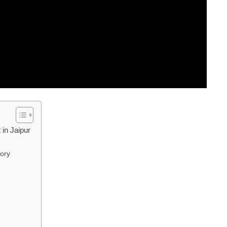
t in Jaipur
tory