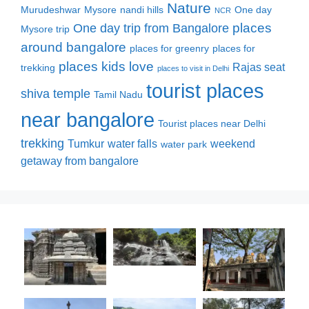
Nature
Murudeshwar
Mysore
nandi hills
One day
NCR
places
One day trip from Bangalore
Mysore trip
around bangalore
places for greenry
places for
places kids love
Rajas seat
trekking
places to visit in Delhi
tourist places
shiva temple
Tamil Nadu
near bangalore
Tourist places near Delhi
trekking
Tumkur
water falls
weekend
water park
getaway from bangalore