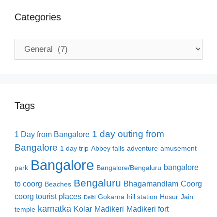
Categories
Categories
Tags
1 day outing from
1 Day from Bangalore
Bangalore
1 day trip
Abbey falls
adventure
amusement
Bangalore
bangalore
park
Bangalore/Bengaluru
Bengaluru
to coorg
Bhagamandlam
Coorg
Beaches
coorg tourist places
Gokarna
hill station
Hosur
Jain
Delhi
karnatka
Kolar
Madikeri
Madikeri fort
temple