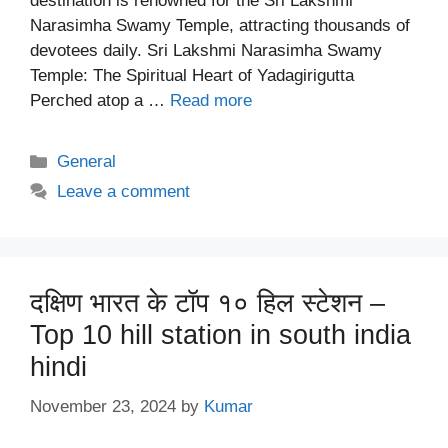
destination is renowned for the Sri Lakshmi
Narasimha Swamy Temple, attracting thousands of
devotees daily. Sri Lakshmi Narasimha Swamy
Temple: The Spiritual Heart of Yadagirigutta
Perched atop a …
Read more
Categories
General
Leave a comment
दक्षिण भारत के टॉप १० हिल स्टेशन –
Top 10 hill station in south india
hindi
November 23, 2024
by
Kumar