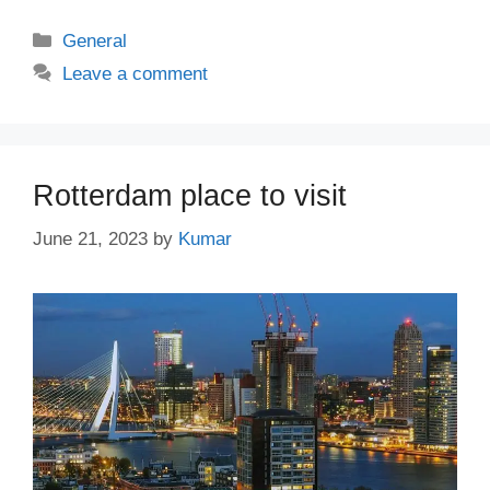
Categories
General
Leave a comment
Rotterdam place to visit
June 21, 2023
by
Kumar